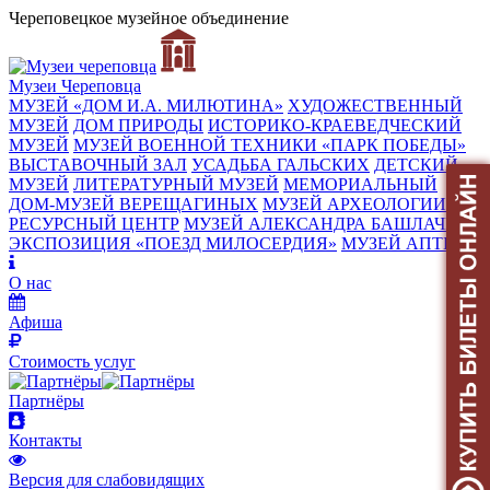
Череповецкое музейное объединение
Музеи Череповца
МУЗЕЙ «‎ДОМ И.А. МИЛЮТИНА»
ХУДОЖЕСТВЕННЫЙ
МУЗЕЙ
ДОМ ПРИРОДЫ
ИСТОРИКО-КРАЕВЕДЧЕСКИЙ
МУЗЕЙ
МУЗЕЙ ВОЕННОЙ ТЕХНИКИ «ПАРК ПОБЕДЫ»
ВЫСТАВОЧНЫЙ ЗАЛ
УСАДЬБА ГАЛЬСКИХ
ДЕТСКИЙ
МУЗЕЙ
ЛИТЕРАТУРНЫЙ МУЗЕЙ
МЕМОРИАЛЬНЫЙ
ДОМ-МУЗЕЙ ВЕРЕЩАГИНЫХ
МУЗЕЙ АРХЕОЛОГИИ
РЕСУРСНЫЙ ЦЕНТР
МУЗЕЙ АЛЕКСАНДРА БАШЛАЧЁВА
ЭКСПОЗИЦИЯ «ПОЕЗД МИЛОСЕРДИЯ»
МУЗЕЙ АПТЕКИ
О нас
Афиша
Стоимость услуг
Партнёры
Контакты
Версия для слабовидящих