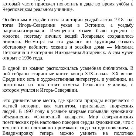
который часто приезжал погостить к дяде во время учёбы в
Череповецком реальном училище.
Особенным в судьбе поэта и истории усадьбы стал 1918 год:
тогда Игорь-Северянин уехал в Эстонию, а усадьбу
национализировали. Имущество хозяев было пущено с
молотка, поэтому личных вещей Лотаревых сохранилось
немного. Несмотря на это удалось по крупицам создать
обстановку кабинета хозяина и хозяйки дома — Михаила
Петровича и Екатерины Николаевны Лотаревых. А сам музей
открыт с 1996 года.
В одной из комнат расположилась усадебная библиотека. В
ней собраны старинные книги конца XIX–начала XX веков.
Среди них есть и художественная литература, и учебники, на
некоторых из них стоит отметка Реального училища, в
котором учился и Игорь-Северянин.
Это удивительное место, где красота природы встречается с
магией истории, как магнитом, притягивает творческих
людей. В 1997 году в усадьбе впервые побывали художники
объединения «Солнечный квадрат». Мир северянинских
поэтических грёз настолько покорил сердца художников, что с
тех пор они постоянно приезжают сюда за вдохновением, а
Владимировку теперь можно увидеть на полотнах