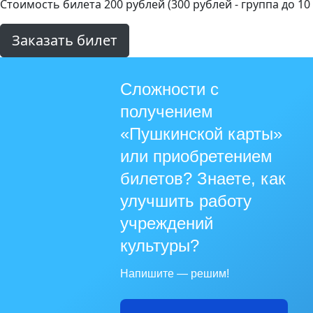
Стоимость билета 200 рублей (300 рублей - группа до 10
Заказать билет
Сложности с
получением
«Пушкинской карты»
или приобретением
билетов? Знаете, как
улучшить работу
учреждений
культуры?
Напишите — решим!