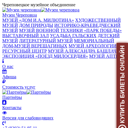
Череповецкое музейное объединение
Музеи Череповца
МУЗЕЙ «‎ДОМ И.А. МИЛЮТИНА»
ХУДОЖЕСТВЕННЫЙ
МУЗЕЙ
ДОМ ПРИРОДЫ
ИСТОРИКО-КРАЕВЕДЧЕСКИЙ
МУЗЕЙ
МУЗЕЙ ВОЕННОЙ ТЕХНИКИ «ПАРК ПОБЕДЫ»
ВЫСТАВОЧНЫЙ ЗАЛ
УСАДЬБА ГАЛЬСКИХ
ДЕТСКИЙ
МУЗЕЙ
ЛИТЕРАТУРНЫЙ МУЗЕЙ
МЕМОРИАЛЬНЫЙ
ДОМ-МУЗЕЙ ВЕРЕЩАГИНЫХ
МУЗЕЙ АРХЕОЛОГИИ
РЕСУРСНЫЙ ЦЕНТР
МУЗЕЙ АЛЕКСАНДРА БАШЛАЧЁВА
ЭКСПОЗИЦИЯ «ПОЕЗД МИЛОСЕРДИЯ»
МУЗЕЙ АПТЕКИ
О нас
Афиша
Стоимость услуг
Партнёры
Контакты
Версия для слабовидящих