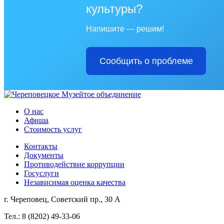
культуры?
Напишите — решим!
Сообщить о проблеме
О нас
Афиша
Стоимость услуг
Контакты
Документы
Противодействие коррупции
Госуслуги
Независимая оценка качества
г. Череповец, Советский пр., 30 А
Тел.: 8 (8202) 49-33-06