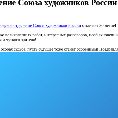
ение Союза художников России 
родское отделение Союза художников России
отмечает 30-летие!
лько великолепных работ, интересных разговоров, необыкновенн
 и чуткого зрителя!
особая судьба, пусть будущее тоже станет особенным! Поздравл