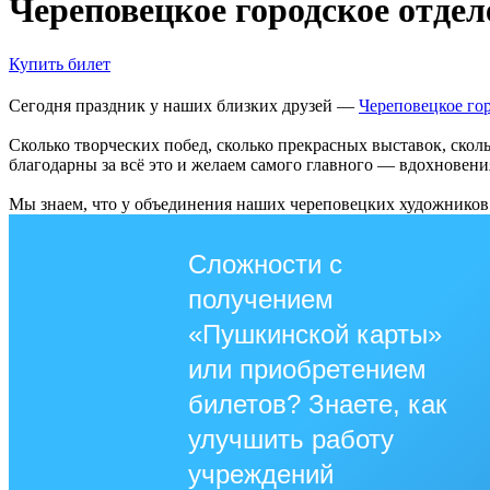
Череповецкое городское отдел
Купить билет
Сегодня праздник у наших близких друзей —
Череповецкое го
Сколько творческих побед, сколько прекрасных выставок, ско
благодарны за всё это и желаем самого главного — вдохновения
Мы знаем, что у объединения наших череповецких художников 
Сложности с
получением
«Пушкинской карты»
или приобретением
билетов? Знаете, как
улучшить работу
учреждений