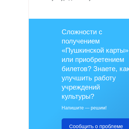
Сложности с
получением
«Пушкинской карты»
или приобретением
билетов? Знаете, ка
улучшить работу
учреждений
культуры?
Напишите — решим!
Сообщить о проблеме